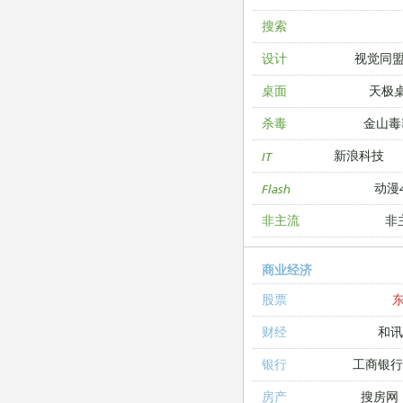
搜索
视觉同
设计
天极
桌面
金山毒
杀毒
新浪科技
IT
动漫4
Flash
非
非主流
商业经济
股票
和讯
财经
工商银
银行
搜房网
房产