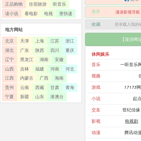
正品购物
住宿旅游
听音乐
推荐
漫游影视导航
读小说
看电影
电视
查快递
收藏
登录载入我的
地方网站
【漫游网
北京
天津
上海
江苏
浙江
湖北
广东
陕西
四川
重庆
休闲娱乐
辽宁
黑龙江
湖南
安徽
一听音乐
音乐
山西
吉林
福建
河南
河北
视频
江西
内蒙古
广西
海南
17173
游戏
贵州
云南
西藏
甘肃
青海
宁夏
新疆
山东
港澳台
起
小说
世纪佳缘
交友
电视剧
影视
腾讯动
动漫