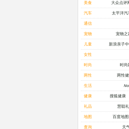
大众点评
美食
太平洋汽
汽车
通信
宠物之
宠物
新浪亲子
儿童
女性
时尚
时尚
两性健
两性
N
生活
搜狐健康
健康
慧聪
礼品
百度地图
地图
天
查询