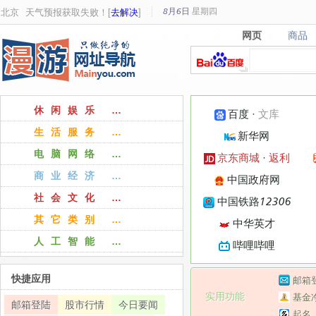
8月6日
星期
四
北京
天气预报获取失败！[
去解决
]
网页
商品
网页
商品
休闲娱乐 …
百度
·
文库
生活服务 …
新华网
电脑网络 …
京东商城
·
返利
商业经济 …
中国政府网
社会文化 …
中国铁路12306
其它类别 …
中华英才
人工智能 …
哔哩哔哩
快捷应用
邮箱
实用功能
基金
邮箱登陆
股市行情
今日要闻
起名