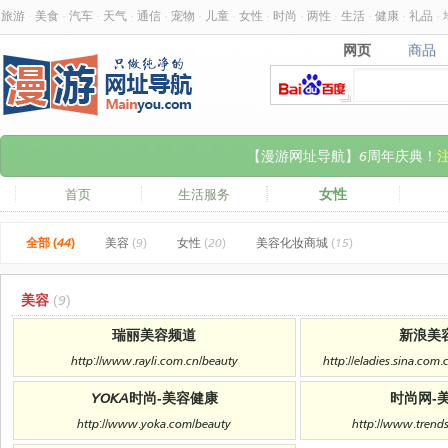
旅游
·
美食
·
汽车
·
天气
·
通信
·
宠物
·
儿童
·
女性
·
时尚
·
两性
·
生活
·
健康
·
礼品
·
网页
商品
网页
商品
【漫游网址导航】6周年庆典！
女性
首页
生活服务
全部 (44)
美容
(9)
女性
(20)
美容化妆商城
(15)
美容
(9)
瑞丽美容频道
新浪美
http://www.rayli.com.cn/beauty
http://eladies.sina.com
YOKA时尚-美容健康
时尚网-
http://www.yoka.com/beauty
http://www.trend