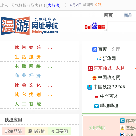
8月7日
星期
五
立秋
北京
天气预报获取失败！[
去解决
]
网页
商品
网页
商品
休闲娱乐 …
百度
·
文库
生活服务 …
新华网
电脑网络 …
京东商城
·
返利
商业经济 …
中国政府网
社会文化 …
中国铁路12306
其它类别 …
中华英才
人工智能 …
哔哩哔哩
快捷应用
邮箱
实用功能
基金
邮箱登陆
股市行情
今日要闻
起名