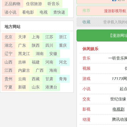
正品购物
住宿旅游
听音乐
推荐
漫游影视导航
读小说
看电影
电视
查快递
收藏
登录载入我的
地方网站
【漫游网
北京
天津
上海
江苏
浙江
湖北
广东
陕西
四川
重庆
休闲娱乐
辽宁
黑龙江
湖南
安徽
一听音乐
音乐
山西
吉林
福建
河南
河北
视频
江西
内蒙古
广西
海南
17173
游戏
贵州
云南
西藏
甘肃
青海
宁夏
新疆
山东
港澳台
起
小说
世纪佳缘
交友
电视剧
影视
腾讯动
动漫