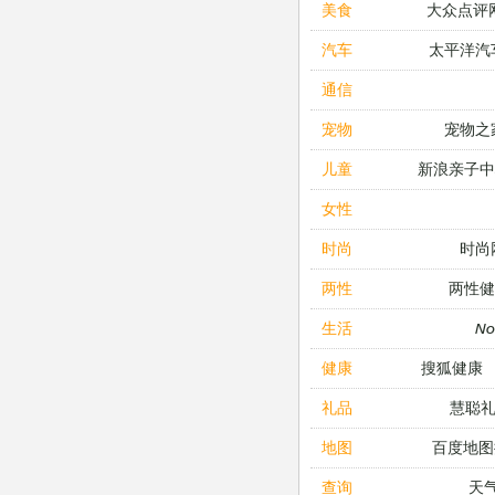
大众点评
美食
太平洋汽
汽车
通信
宠物之
宠物
新浪亲子
儿童
女性
时尚
时尚
两性健
两性
N
生活
搜狐健康
健康
慧聪
礼品
百度地图
地图
天
查询