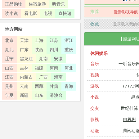
正品购物
住宿旅游
听音乐
推荐
漫游影视导航
读小说
看电影
电视
查快递
收藏
登录载入我的
地方网站
【漫游网
北京
天津
上海
江苏
浙江
湖北
广东
陕西
四川
重庆
休闲娱乐
辽宁
黑龙江
湖南
安徽
一听音乐
音乐
山西
吉林
福建
河南
河北
视频
江西
内蒙古
广西
海南
17173
游戏
贵州
云南
西藏
甘肃
青海
宁夏
新疆
山东
港澳台
起
小说
世纪佳缘
交友
电视剧
影视
腾讯动
动漫