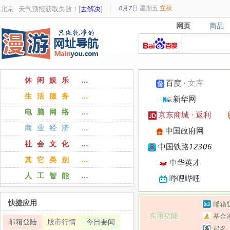
8月7日
星期
五
立秋
北京
天气预报获取失败！[
去解决
]
网页
商品
网页
商品
休闲娱乐 …
百度
·
文库
生活服务 …
新华网
电脑网络 …
京东商城
·
返利
商业经济 …
中国政府网
社会文化 …
中国铁路12306
其它类别 …
中华英才
人工智能 …
哔哩哔哩
快捷应用
邮箱
实用功能
基金
邮箱登陆
股市行情
今日要闻
起名