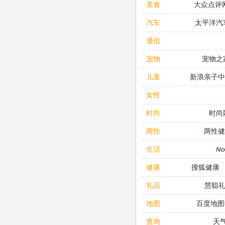
大众点评
美食
太平洋汽
汽车
通信
宠物之
宠物
新浪亲子
儿童
女性
时尚
时尚
两性健
两性
N
生活
搜狐健康
健康
慧聪
礼品
百度地图
地图
天
查询