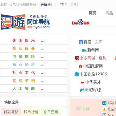
8月9日
星期
日
北京
天气预报获取失败！[
去解决
]
网页
商品
网页
商品
休闲娱乐 …
百度
·
文库
生活服务 …
新华网
电脑网络 …
京东商城
·
返利
商业经济 …
中国政府网
社会文化 …
中国铁路12306
其它类别 …
中华英才
人工智能 …
哔哩哔哩
快捷应用
邮箱
实用功能
基金
邮箱登陆
股市行情
今日要闻
起名