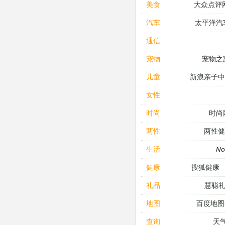
大众点评
美食
太平洋汽
汽车
通信
宠物之
宠物
新浪亲子
儿童
女性
时尚
时尚
两性健
两性
N
生活
搜狐健康
健康
慧聪
礼品
百度地图
地图
天
查询