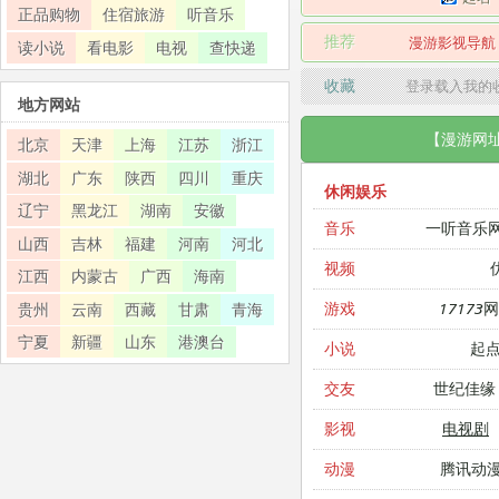
正品购物
住宿旅游
听音乐
推荐
漫游影视导航
读小说
看电影
电视
查快递
收藏
登录载入我的
地方网站
【漫游网
北京
天津
上海
江苏
浙江
湖北
广东
陕西
四川
重庆
休闲娱乐
辽宁
黑龙江
湖南
安徽
一听音乐
音乐
山西
吉林
福建
河南
河北
视频
江西
内蒙古
广西
海南
17173
游戏
贵州
云南
西藏
甘肃
青海
宁夏
新疆
山东
港澳台
起
小说
世纪佳缘
交友
电视剧
影视
腾讯动
动漫