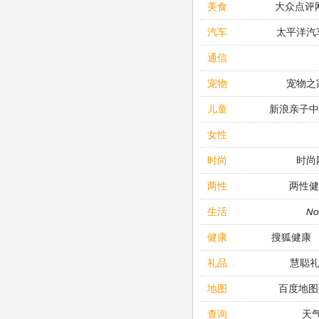
大众点评
美食
太平洋汽
汽车
通信
宠物之
宠物
新浪亲子
儿童
女性
时尚
时尚
两性健
两性
N
生活
搜狐健康
健康
慧聪
礼品
百度地图
地图
天
查询