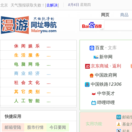
8月6日
星期
四
北京
天气预报获取失败！[
去解决
]
网页
商品
网页
商品
休闲娱乐 …
百度
·
文库
生活服务 …
新华网
电脑网络 …
京东商城
·
返利
商业经济 …
中国政府网
社会文化 …
中国铁路12306
其它类别 …
中华英才
人工智能 …
哔哩哔哩
快捷应用
邮箱
实用功能
基金
邮箱登陆
股市行情
今日要闻
起名