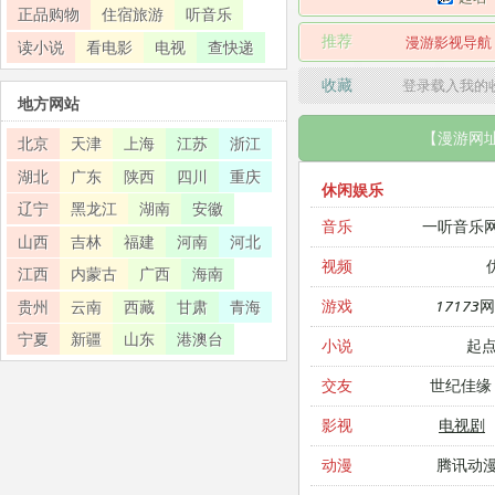
正品购物
住宿旅游
听音乐
推荐
漫游影视导航
读小说
看电影
电视
查快递
收藏
登录载入我的
地方网站
【漫游网
北京
天津
上海
江苏
浙江
湖北
广东
陕西
四川
重庆
休闲娱乐
辽宁
黑龙江
湖南
安徽
一听音乐
音乐
山西
吉林
福建
河南
河北
视频
江西
内蒙古
广西
海南
17173
游戏
贵州
云南
西藏
甘肃
青海
宁夏
新疆
山东
港澳台
起
小说
世纪佳缘
交友
电视剧
影视
腾讯动
动漫