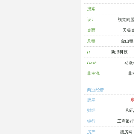
搜索
视觉同
设计
天极
桌面
金山毒
杀毒
新浪科技
IT
动漫4
Flash
非
非主流
商业经济
股票
和讯
财经
工商银
银行
搜房网
房产