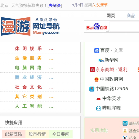
8月8日
星期
六
父亲节
北京
天气预报获取失败！[
去解决
]
网页
商品
网页
商品
休闲娱乐 …
百度
·
文库
生活服务 …
新华网
电脑网络 …
京东商城
·
返利
商业经济 …
中国政府网
社会文化 …
中国铁路12306
其它类别 …
中华英才
人工智能 …
哔哩哔哩
快捷应用
邮箱
实用功能
基金
邮箱登陆
股市行情
今日要闻
起名