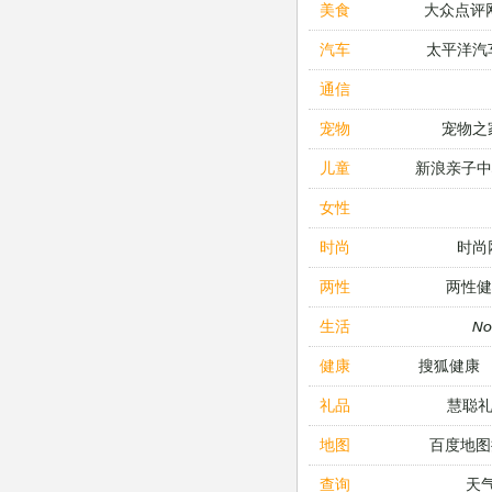
大众点评
美食
太平洋汽
汽车
通信
宠物之
宠物
新浪亲子
儿童
女性
时尚
时尚
两性健
两性
N
生活
搜狐健康
健康
慧聪
礼品
百度地图
地图
天
查询