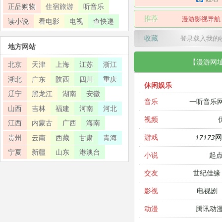
正品购物
住宿旅游
听音乐
推荐
漫游影视导航
读小说
看电影
电视
查快递
收藏
登录载入我的
地方网站
【漫游网
北京
天津
上海
江苏
浙江
湖北
广东
陕西
四川
重庆
休闲娱乐
辽宁
黑龙江
湖南
安徽
一听音乐
音乐
山西
吉林
福建
河南
河北
视频
江西
内蒙古
广西
海南
17173
游戏
贵州
云南
西藏
甘肃
青海
宁夏
新疆
山东
港澳台
起
小说
世纪佳缘
交友
电视剧
影视
腾讯动
动漫