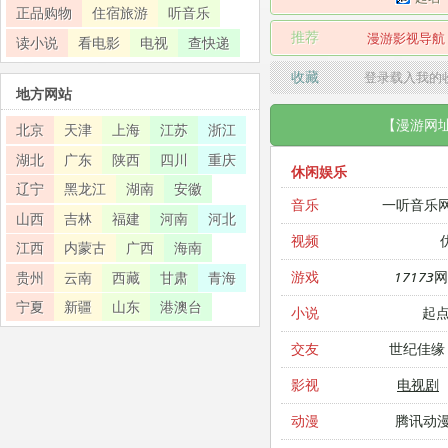
正品购物
住宿旅游
听音乐
推荐
漫游影视导航
读小说
看电影
电视
查快递
收藏
登录载入我的
地方网站
【漫游网
北京
天津
上海
江苏
浙江
湖北
广东
陕西
四川
重庆
休闲娱乐
辽宁
黑龙江
湖南
安徽
一听音乐
音乐
山西
吉林
福建
河南
河北
视频
江西
内蒙古
广西
海南
17173
游戏
贵州
云南
西藏
甘肃
青海
宁夏
新疆
山东
港澳台
起
小说
世纪佳缘
交友
电视剧
影视
腾讯动
动漫