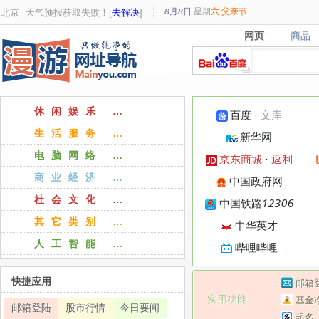
8月8日
星期
六
父亲节
北京
天气预报获取失败！[
去解决
]
网页
商品
网页
商品
休闲娱乐 …
百度
·
文库
生活服务 …
新华网
电脑网络 …
京东商城
·
返利
商业经济 …
中国政府网
社会文化 …
中国铁路12306
其它类别 …
中华英才
人工智能 …
哔哩哔哩
快捷应用
邮箱
实用功能
基金
邮箱登陆
股市行情
今日要闻
起名