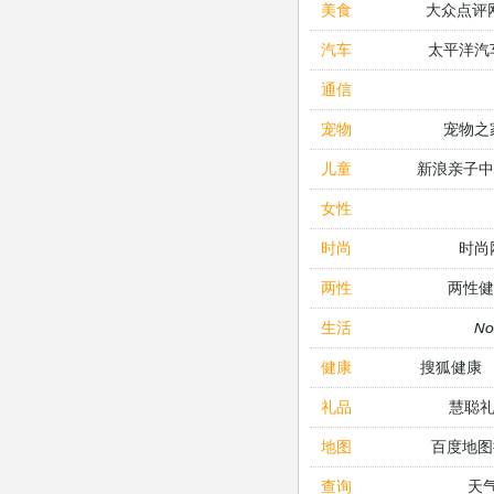
大众点评
美食
太平洋汽
汽车
通信
宠物之
宠物
新浪亲子
儿童
女性
时尚
时尚
两性健
两性
N
生活
搜狐健康
健康
慧聪
礼品
百度地图
地图
天
查询