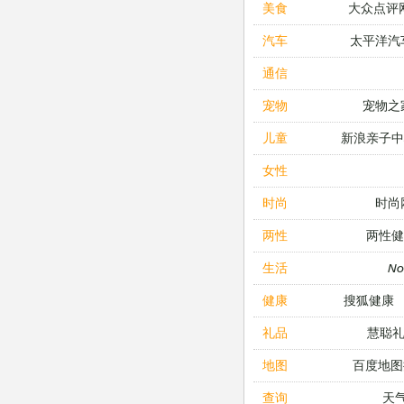
大众点评
美食
太平洋汽
汽车
通信
宠物之
宠物
新浪亲子
儿童
女性
时尚
时尚
两性健
两性
N
生活
搜狐健康
健康
慧聪
礼品
百度地图
地图
天
查询