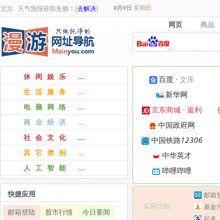
8月9日
星期
日
北京
天气预报获取失败！[
去解决
]
网页
商品
网页
商品
休闲娱乐 …
百度
·
文库
生活服务 …
新华网
电脑网络 …
京东商城
·
返利
商业经济 …
中国政府网
社会文化 …
中国铁路12306
其它类别 …
中华英才
人工智能 …
哔哩哔哩
快捷应用
邮箱
实用功能
基金
邮箱登陆
股市行情
今日要闻
起名