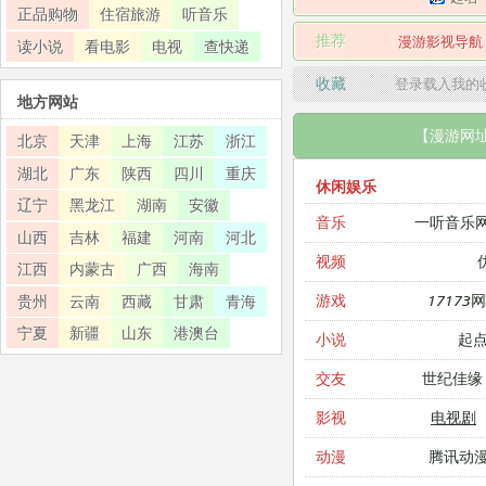
正品购物
住宿旅游
听音乐
推荐
漫游影视导航
读小说
看电影
电视
查快递
收藏
登录载入我的
地方网站
【漫游网
北京
天津
上海
江苏
浙江
湖北
广东
陕西
四川
重庆
休闲娱乐
辽宁
黑龙江
湖南
安徽
一听音乐
音乐
山西
吉林
福建
河南
河北
视频
江西
内蒙古
广西
海南
17173
游戏
贵州
云南
西藏
甘肃
青海
宁夏
新疆
山东
港澳台
起
小说
世纪佳缘
交友
电视剧
影视
腾讯动
动漫