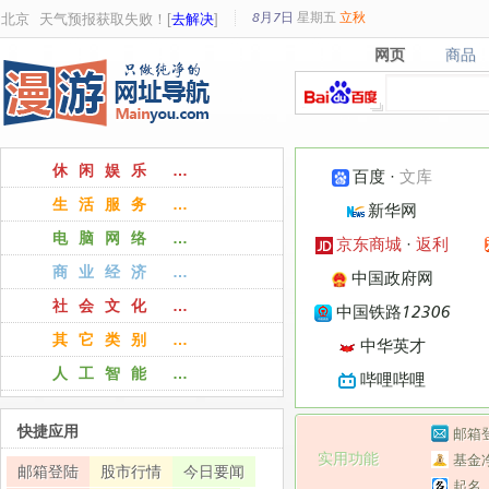
8月7日
星期
五
立秋
北京
天气预报获取失败！[
去解决
]
网页
商品
网页
商品
休闲娱乐 …
百度
·
文库
生活服务 …
新华网
电脑网络 …
京东商城
·
返利
商业经济 …
中国政府网
社会文化 …
中国铁路12306
其它类别 …
中华英才
人工智能 …
哔哩哔哩
快捷应用
邮箱
实用功能
基金
邮箱登陆
股市行情
今日要闻
起名