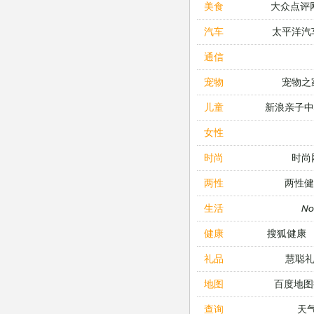
大众点评
美食
太平洋汽
汽车
通信
宠物之
宠物
新浪亲子
儿童
女性
时尚
时尚
两性健
两性
N
生活
搜狐健康
健康
慧聪
礼品
百度地图
地图
天
查询