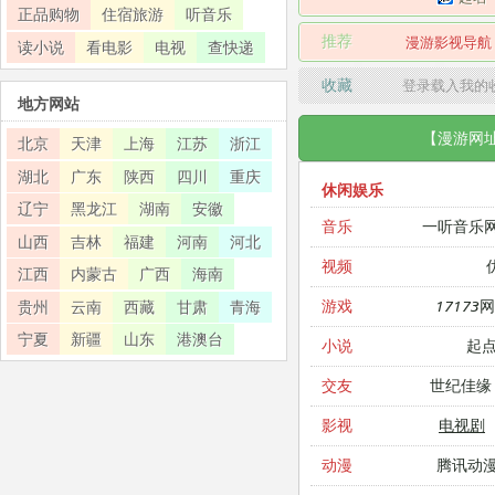
正品购物
住宿旅游
听音乐
推荐
漫游影视导航
读小说
看电影
电视
查快递
收藏
登录载入我的
地方网站
【漫游网
北京
天津
上海
江苏
浙江
湖北
广东
陕西
四川
重庆
休闲娱乐
辽宁
黑龙江
湖南
安徽
一听音乐
音乐
山西
吉林
福建
河南
河北
视频
江西
内蒙古
广西
海南
17173
游戏
贵州
云南
西藏
甘肃
青海
宁夏
新疆
山东
港澳台
起
小说
世纪佳缘
交友
电视剧
影视
腾讯动
动漫