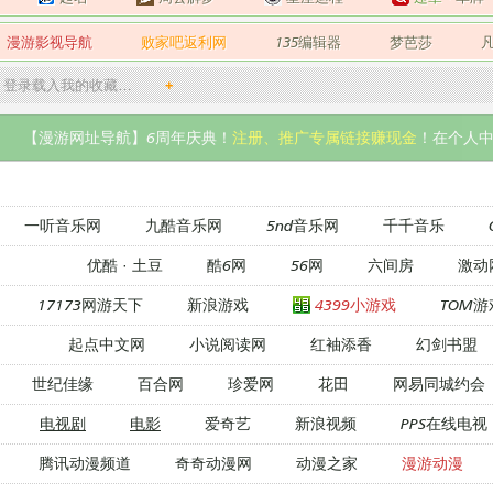
漫游影视导航
败家吧返利网
135编辑器
梦芭莎
登录载入我的收藏…
+
【漫游网址导航】6周年庆典！
注册、推广专属链接赚现金
！在个人中
一听音乐网
九酷音乐网
5nd音乐网
千千音乐
优酷
·
土豆
酷6网
56网
六间房
激动
17173网游天下
新浪游戏
4399小游戏
TOM游
起点中文网
小说阅读网
红袖添香
幻剑书盟
世纪佳缘
百合网
珍爱网
花田
网易同城约会
电视剧
电影
爱奇艺
新浪视频
PPS在线电视
腾讯动漫频道
奇奇动漫网
动漫之家
漫游动漫