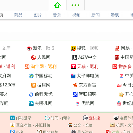
页
商品
图片
音乐
视频
新闻
游戏
页
商品
图片
音乐
视频
新闻
游戏
·
文库
新浪
·
微博
搜狐
·
视频
网易
华网
人民网
MSN中文
中国
城
·
返利
淘宝网
·
返利
天猫
·
返利
拼多多
政府网
中国移动
太平洋电脑
中
12306
搜房网
东方财富
今日
英才
前程无忧
智联招聘
开
哔哩
去哪儿网
优酷网
世纪
邮箱登录
时间
·
闹钟
查快递
电视节
基金净值
·
外汇排价
公交
·
长途
机票
·
火
起名
周公解梦
星座运程
违章
·
车牌