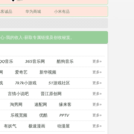
凡客诚品
华为商城
小米有品
心-我的收入-获取专属链接及创收秘笈。
QQ音乐
365音乐网
酷狗音乐
更多»
网
爱奇艺
新华视频
更多»
戏
7k7k小游戏
51游戏社区
更多»
言情小说吧
晋江原创网
更多»
淘男网
速配网
缘来客
更多»
乐视宽频
优酷
PPTV
更多»
有妖气
极速漫画
动漫屋
更多»