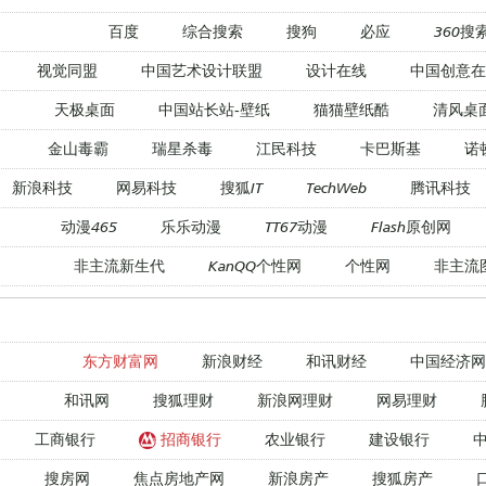
百度
综合搜索
搜狗
必应
360搜
视觉同盟
中国艺术设计联盟
设计在线
中国创意在
天极桌面
中国站长站-壁纸
猫猫壁纸酷
清风桌
金山毒霸
瑞星杀毒
江民科技
卡巴斯基
诺
新浪科技
网易科技
搜狐IT
TechWeb
腾讯科技
动漫465
乐乐动漫
TT67动漫
Flash原创网
非主流新生代
KanQQ个性网
个性网
非主流
东方财富网
新浪财经
和讯财经
中国经济网
和讯网
搜狐理财
新浪网理财
网易理财
工商银行
招商银行
农业银行
建设银行
搜房网
焦点房地产网
新浪房产
搜狐房产