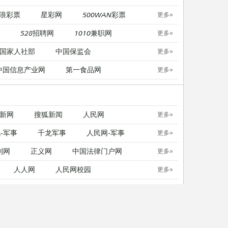
浪彩票
星彩网
500WAN彩票
更多»
528招聘网
1010兼职网
更多»
国家人社部
中国保监会
更多»
中国信息产业网
第一食品网
更多»
新网
搜狐新闻
人民网
更多»
-军事
千龙军事
人民网-军事
更多»
制网
正义网
中国法律门户网
更多»
人人网
人民网校园
更多»
中国日报英文版
21英语
更多»
无忧考网
考试吧
东方考试
更多»
无忧考网
考试吧
东方考试
更多»