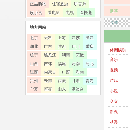
正品购物
住宿旅游
听音乐
推荐
读小说
看电影
电视
查快递
收藏
地方网站
北京
天津
上海
江苏
浙江
湖北
广东
陕西
四川
重庆
休闲娱乐
辽宁
黑龙江
湖南
安徽
音乐
山西
吉林
福建
河南
河北
视频
江西
内蒙古
广西
海南
游戏
贵州
云南
西藏
甘肃
青海
宁夏
新疆
山东
港澳台
小说
交友
影视
动漫