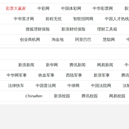
彩票大赢家
中彩网
中国体彩网
中华彩票网
新
中华英才网
前程无忧
智联招聘网
中国人才热线
搜狐理财保险
新浪财经保险
理财工具箱
创业商机网
淘金地
阿里巴巴
慧聪网
新浪新闻
新华网
腾讯新闻
网易新闻
中
中华网军事
铁血军事
西陆军事
新浪军事
腾讯
法律快车
中国普法网
中律网
中国法院网
法
ChinaRen
新浪校园
腾讯校园
网易校园
新东方在线
爱思英语
新浪外语
沪江英语
腾讯教育网
新浪教育
新东方在线
233网校
腾讯教育网
新浪教育
新东方在线
233网校