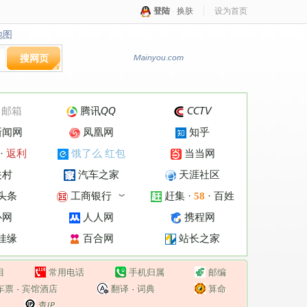
登陆
·
换肤
设为首页
地图
地图
搜网页
Mainyou.com
·
邮箱
腾讯QQ
CCTV
新闻网
凤凰网
知乎
·
返利
饿了么 红包
当当网
关村
汽车之家
天涯社区
头条
工商银行
赶集
·
·
百姓
58
︾
心网
人人网
携程网
佳缘
百合网
站长之家
目
常用电话
手机归属
邮编
车票
·
宾馆酒店
翻译
·
词典
算命
查IP