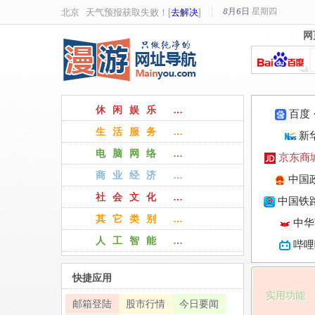
8月6日
星期
四
北京
天气预报获取失败！[
去解决
]
网
网
休闲娱乐 …
百度
生活服务 …
新
电脑网络 …
京东商
商业经济 …
中国
社会文化 …
中国铁路
其它类别 …
中华
人工智能 …
哔哩
快捷应用
实用功能
邮箱登陆
股市行情
今日要闻