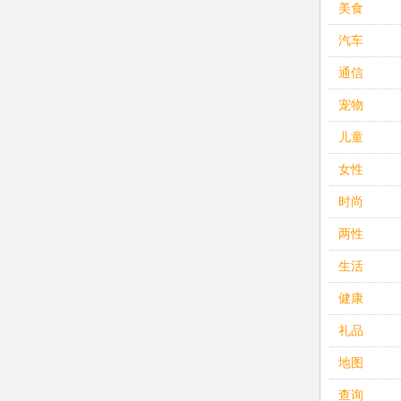
美食
汽车
通信
宠物
儿童
女性
时尚
两性
生活
健康
礼品
地图
查询