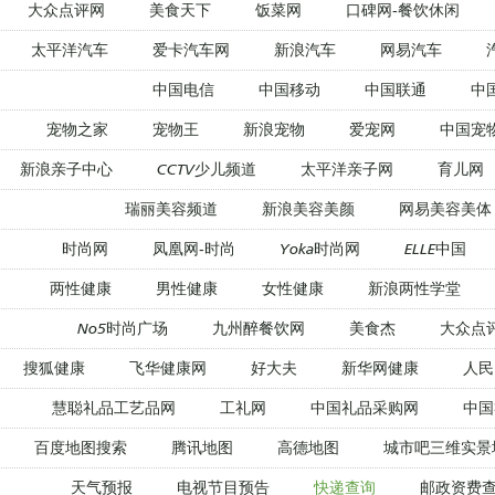
大众点评网
美食天下
饭菜网
口碑网-餐饮休闲
太平洋汽车
爱卡汽车网
新浪汽车
网易汽车
中国电信
中国移动
中国联通
中
宠物之家
宠物王
新浪宠物
爱宠网
中国宠
新浪亲子中心
CCTV少儿频道
太平洋亲子网
育儿网
瑞丽美容频道
新浪美容美颜
网易美容美体
时尚网
凤凰网-时尚
Yoka时尚网
ELLE中国
两性健康
男性健康
女性健康
新浪两性学堂
No5时尚广场
九州醉餐饮网
美食杰
大众点
搜狐健康
飞华健康网
好大夫
新华网健康
人民
慧聪礼品工艺品网
工礼网
中国礼品采购网
中国
百度地图搜索
腾讯地图
高德地图
城市吧三维实景
天气预报
电视节目预告
快递查询
邮政资费