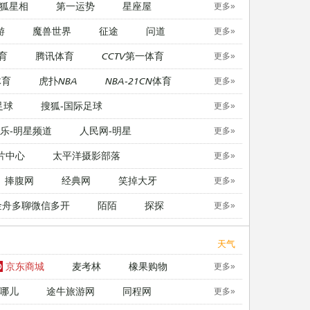
狐星相
第一运势
星座屋
更多»
游
魔兽世界
征途
问道
更多»
育
腾讯体育
CCTV第一体育
更多»
体育
虎扑NBA
NBA-21CN体育
更多»
足球
搜狐-国际足球
更多»
乐-明星频道
人民网-明星
更多»
片中心
太平洋摄影部落
更多»
捧腹网
经典网
笑掉大牙
更多»
金舟多聊微信多开
陌陌
探探
更多»
天气
京东商城
麦考林
橡果购物
更多»
哪儿
途牛旅游网
同程网
更多»