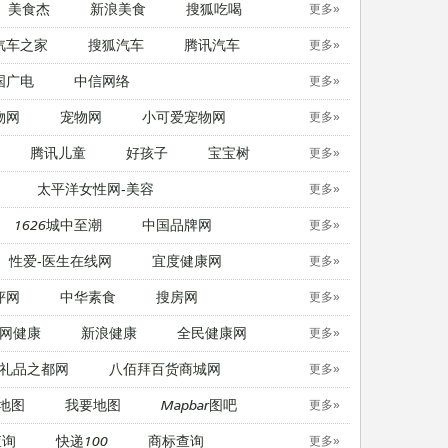
美食杰
新浪美食
搜狐吃喝
更多»
汽车之家
搜狐汽车
腾讯汽车
更多»
国广电
中信网络
更多»
物网
宠物网
​小可爱宠物网
更多»
腾讯儿童
好孩子
宝宝树
更多»
太平洋女性网-美容
更多»
1626城中至潮
中国品牌网
更多»
性爱-医生在线网
宜度健康网
更多»
评网
中华素食
搜房网
更多»
网健康
新浪健康
全民健康网
更多»
礼品之都网
八佰拜百货商城网
更多»
地图
我要地图
Mapbar图吧
更多»
查询
快递100
商标查询
更多»