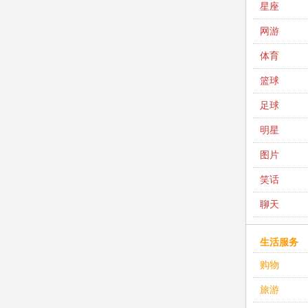
星座
网游
体育
篮球
足球
明星
图片
笑话
聊天
生活服务
购物
旅游