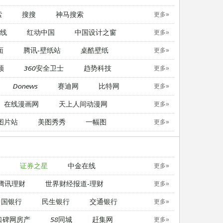
索
搜搜
神马搜索
更多»
线
红动中国
中国设计之窗
更多»
面
腾讯-壁纸站
桌酷壁纸
更多»
顿
360安全卫士
趋势科技
更多»
Donews
赛迪网
比特网
更多»
在线漫画网
天上人间动漫网
更多»
图片站
美图秀秀
一幅图
更多»
证券之星
中金在线
更多»
腾讯理财
世界财经报道-理财
更多»
中国银行
民生银行
交通银行
更多»
口碑网房产
58同城
赶集网
更多»