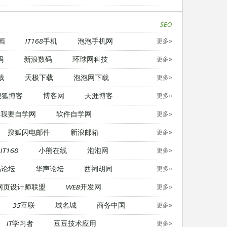
SEO
园
IT168手机
泡泡手机网
更多»
码
新浪数码
环球网科技
更多»
载
天极下载
泡泡网下载
更多»
搜狐博客
博客网
天涯博客
更多»
我要自学网
软件自学网
更多»
搜狐闪电邮件
新浪邮箱
更多»
IT168
小熊在线
泡泡网
更多»
易论坛
华声论坛
西祠胡同
更多»
网页设计师联盟
WEB开发网
更多»
35互联
域名城
商务中国
更多»
IT学习者
豆豆技术应用
更多»