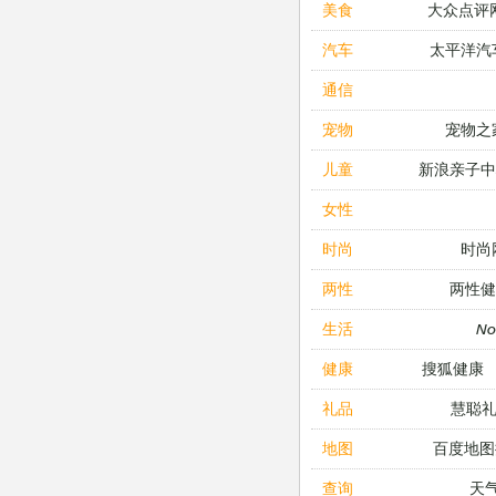
大众点评
美食
太平洋汽
汽车
通信
宠物之
宠物
新浪亲子
儿童
女性
时尚
时尚
两性健
两性
N
生活
搜狐健康
健康
慧聪
礼品
百度地图
地图
天
查询