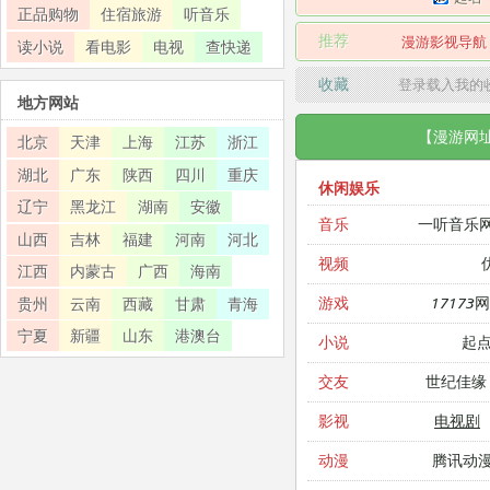
正品购物
住宿旅游
听音乐
推荐
漫游影视导航
读小说
看电影
电视
查快递
收藏
登录载入我的
地方网站
【漫游网
北京
天津
上海
江苏
浙江
湖北
广东
陕西
四川
重庆
休闲娱乐
辽宁
黑龙江
湖南
安徽
一听音乐
音乐
山西
吉林
福建
河南
河北
视频
江西
内蒙古
广西
海南
17173
游戏
贵州
云南
西藏
甘肃
青海
宁夏
新疆
山东
港澳台
起
小说
世纪佳缘
交友
电视剧
影视
腾讯动
动漫