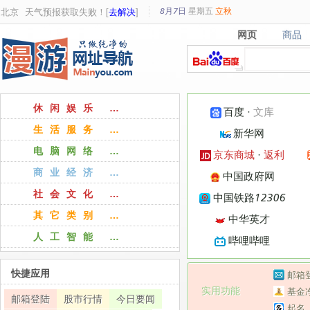
8月7日
星期
五
立秋
北京
天气预报获取失败！[
去解决
]
网页
商品
网页
商品
休闲娱乐 …
百度
·
文库
生活服务 …
新华网
电脑网络 …
京东商城
·
返利
商业经济 …
中国政府网
社会文化 …
中国铁路12306
其它类别 …
中华英才
人工智能 …
哔哩哔哩
快捷应用
邮箱
实用功能
基金
邮箱登陆
股市行情
今日要闻
起名