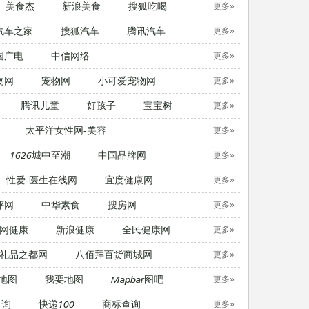
美食杰
新浪美食
搜狐吃喝
更多»
汽车之家
搜狐汽车
腾讯汽车
更多»
国广电
中信网络
更多»
物网
宠物网
​小可爱宠物网
更多»
腾讯儿童
好孩子
宝宝树
更多»
太平洋女性网-美容
更多»
1626城中至潮
中国品牌网
更多»
性爱-医生在线网
宜度健康网
更多»
评网
中华素食
搜房网
更多»
网健康
新浪健康
全民健康网
更多»
礼品之都网
八佰拜百货商城网
更多»
地图
我要地图
Mapbar图吧
更多»
查询
快递100
商标查询
更多»