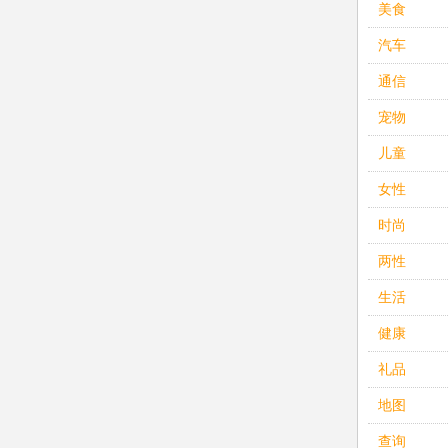
美食
汽车
通信
宠物
儿童
女性
时尚
两性
生活
健康
礼品
地图
查询