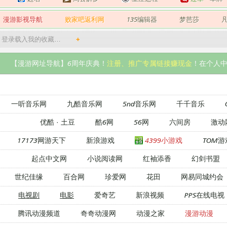
漫游影视导航
败家吧返利网
135编辑器
梦芭莎
登录载入我的收藏…
+
【漫游网址导航】6周年庆典！
注册、推广专属链接赚现金
！在个人中
一听音乐网
九酷音乐网
5nd音乐网
千千音乐
优酷
·
土豆
酷6网
56网
六间房
激动
17173网游天下
新浪游戏
4399小游戏
TOM游
起点中文网
小说阅读网
红袖添香
幻剑书盟
世纪佳缘
百合网
珍爱网
花田
网易同城约会
电视剧
电影
爱奇艺
新浪视频
PPS在线电视
腾讯动漫频道
奇奇动漫网
动漫之家
漫游动漫