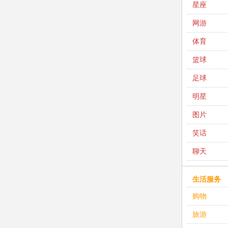
星座
网游
体育
篮球
足球
明星
图片
笑话
聊天
生活服务
购物
旅游