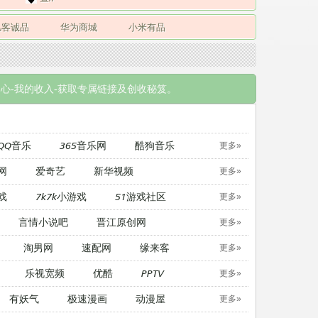
凡客诚品
华为商城
小米有品
心-我的收入-获取专属链接及创收秘笈。
QQ音乐
365音乐网
酷狗音乐
更多»
网
爱奇艺
新华视频
更多»
戏
7k7k小游戏
51游戏社区
更多»
言情小说吧
晋江原创网
更多»
淘男网
速配网
缘来客
更多»
乐视宽频
优酷
PPTV
更多»
有妖气
极速漫画
动漫屋
更多»