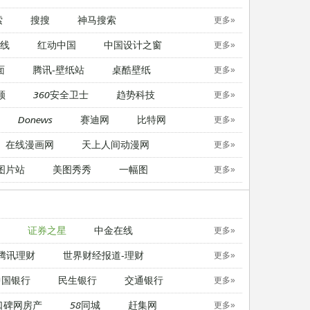
索
搜搜
神马搜索
更多»
线
红动中国
中国设计之窗
更多»
面
腾讯-壁纸站
桌酷壁纸
更多»
顿
360安全卫士
趋势科技
更多»
Donews
赛迪网
比特网
更多»
在线漫画网
天上人间动漫网
更多»
图片站
美图秀秀
一幅图
更多»
证券之星
中金在线
更多»
腾讯理财
世界财经报道-理财
更多»
中国银行
民生银行
交通银行
更多»
口碑网房产
58同城
赶集网
更多»