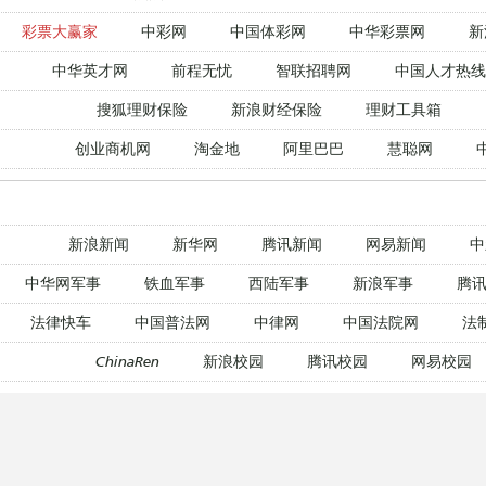
彩票大赢家
中彩网
中国体彩网
中华彩票网
新
中华英才网
前程无忧
智联招聘网
中国人才热线
搜狐理财保险
新浪财经保险
理财工具箱
创业商机网
淘金地
阿里巴巴
慧聪网
新浪新闻
新华网
腾讯新闻
网易新闻
中
中华网军事
铁血军事
西陆军事
新浪军事
腾讯
法律快车
中国普法网
中律网
中国法院网
法
ChinaRen
新浪校园
腾讯校园
网易校园
新东方在线
爱思英语
新浪外语
沪江英语
腾讯教育网
新浪教育
新东方在线
233网校
腾讯教育网
新浪教育
新东方在线
233网校