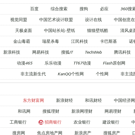
百度
综合搜索
搜狗
必应
360搜
视觉同盟
中国艺术设计联盟
设计在线
中国创意在
天极桌面
中国站长站-壁纸
猫猫壁纸酷
清风桌
金山毒霸
瑞星杀毒
江民科技
卡巴斯基
诺
新浪科技
网易科技
搜狐IT
TechWeb
腾讯科技
动漫465
乐乐动漫
TT67动漫
Flash原创网
非主流新生代
KanQQ个性网
个性网
非主流
东方财富网
新浪财经
和讯财经
中国经济网
和讯网
搜狐理财
新浪网理财
网易理财
工商银行
招商银行
农业银行
建设银行
搜房网
焦点房地产网
新浪房产
搜狐房产