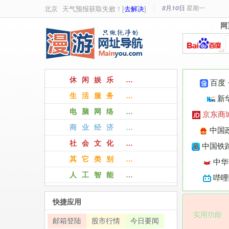
8月10日
星期
一
北京
天气预报获取失败！[
去解决
]
网
网
休闲娱乐 …
百度
生活服务 …
新
电脑网络 …
京东商
商业经济 …
中国
社会文化 …
中国铁路
其它类别 …
中华
人工智能 …
哔哩
快捷应用
实用功能
邮箱登陆
股市行情
今日要闻