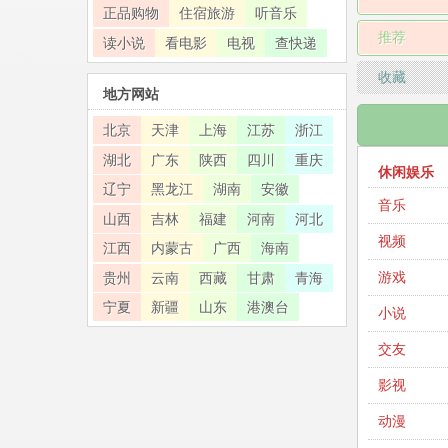
正品购物
住宿旅游
听音乐
推荐
读小说
看电影
电视
查快递
收藏
地方网站
北京
天津
上海
江苏
浙江
湖北
广东
陕西
四川
重庆
休闲娱乐
辽宁
黑龙江
湖南
安徽
音乐
山西
吉林
福建
河南
河北
视频
江西
内蒙古
广西
海南
游戏
贵州
云南
西藏
甘肃
青海
宁夏
新疆
山东
港澳台
小说
交友
影视
动漫