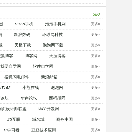
SEO
园
IT168手机
泡泡手机网
更多»
码
新浪数码
环球网科技
更多»
载
天极下载
泡泡网下载
更多»
搜狐博客
博客网
天涯博客
更多»
我要自学网
软件自学网
更多»
搜狐闪电邮件
新浪邮箱
更多»
IT168
小熊在线
泡泡网
更多»
易论坛
华声论坛
西祠胡同
更多»
网页设计师联盟
WEB开发网
更多»
35互联
域名城
商务中国
更多»
IT学习者
豆豆技术应用
更多»