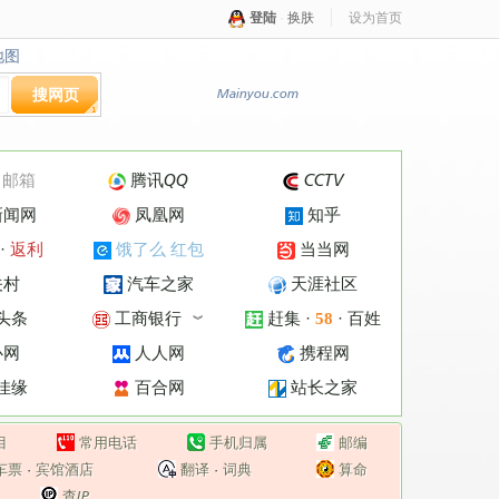
登陆
·
换肤
设为首页
地图
地图
搜网页
Mainyou.com
·
邮箱
腾讯QQ
CCTV
新闻网
凤凰网
知乎
·
返利
饿了么 红包
当当网
关村
汽车之家
天涯社区
头条
工商银行
赶集
·
·
百姓
58
︾
心网
人人网
携程网
佳缘
百合网
站长之家
目
常用电话
手机归属
邮编
车票
·
宾馆酒店
翻译
·
词典
算命
查IP