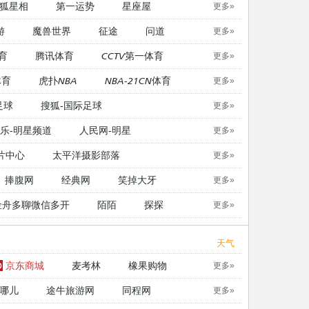
狐星相
第一运势
星座屋
更多»
游
魔兽世界
征途
问道
更多»
育
腾讯体育
CCTV第一体育
更多»
体育
虎扑NBA
NBA-21CN体育
更多»
足球
搜狐-国际足球
更多»
乐-明星频道
人民网-明星
更多»
片中心
太平洋摄影部落
更多»
捧腹网
经典网
笑掉大牙
更多»
金舟多聊微信多开
陌陌
探探
更多»
天气
京东商城
麦考林
橡果购物
更多»
哪儿
途牛旅游网
同程网
更多»