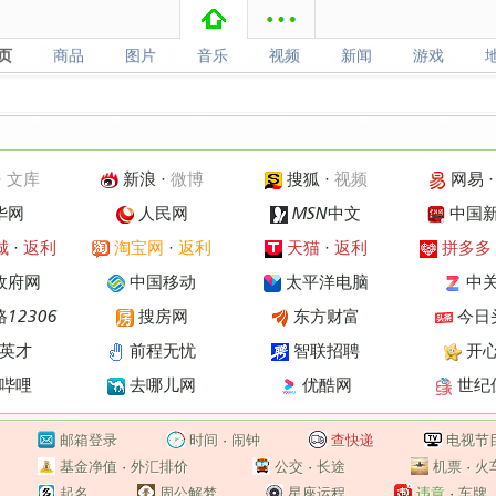
页
商品
图片
音乐
视频
新闻
游戏
页
商品
图片
音乐
视频
新闻
游戏
·
文库
新浪
·
微博
搜狐
·
视频
网易
华网
人民网
MSN中文
中国
城
·
返利
淘宝网
·
返利
天猫
·
返利
拼多多
政府网
中国移动
太平洋电脑
中
12306
搜房网
东方财富
今日
英才
前程无忧
智联招聘
开
哔哩
去哪儿网
优酷网
世纪
邮箱登录
时间
·
闹钟
查快递
电视节
基金净值
·
外汇排价
公交
·
长途
机票
·
火
起名
周公解梦
星座运程
违章
·
车牌