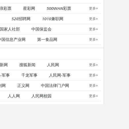
浪彩票
星彩网
500WAN彩票
更多»
528招聘网
1010兼职网
更多»
国家人社部
中国保监会
更多»
中国信息产业网
第一食品网
更多»
新网
搜狐新闻
人民网
更多»
-军事
千龙军事
人民网-军事
更多»
制网
正义网
中国法律门户网
更多»
人人网
人民网校园
更多»
中国日报英文版
21英语
更多»
无忧考网
考试吧
东方考试
更多»
无忧考网
考试吧
东方考试
更多»