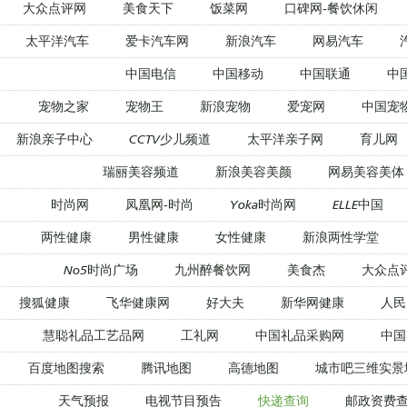
大众点评网
美食天下
饭菜网
口碑网-餐饮休闲
太平洋汽车
爱卡汽车网
新浪汽车
网易汽车
中国电信
中国移动
中国联通
中
宠物之家
宠物王
新浪宠物
爱宠网
中国宠
新浪亲子中心
CCTV少儿频道
太平洋亲子网
育儿网
瑞丽美容频道
新浪美容美颜
网易美容美体
时尚网
凤凰网-时尚
Yoka时尚网
ELLE中国
两性健康
男性健康
女性健康
新浪两性学堂
No5时尚广场
九州醉餐饮网
美食杰
大众点
搜狐健康
飞华健康网
好大夫
新华网健康
人民
慧聪礼品工艺品网
工礼网
中国礼品采购网
中国
百度地图搜索
腾讯地图
高德地图
城市吧三维实景
天气预报
电视节目预告
快递查询
邮政资费