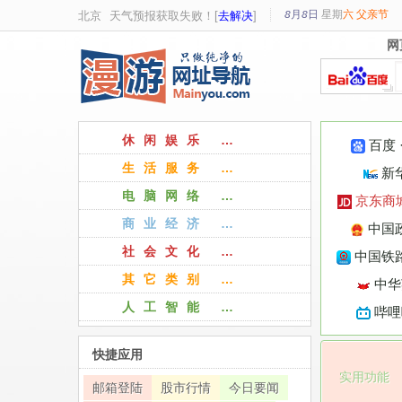
8月8日
星期
六
父亲节
北京
天气预报获取失败！[
去解决
]
网
网
休闲娱乐 …
百度
生活服务 …
新
电脑网络 …
京东商
商业经济 …
中国
社会文化 …
中国铁路
其它类别 …
中华
人工智能 …
哔哩
快捷应用
实用功能
邮箱登陆
股市行情
今日要闻