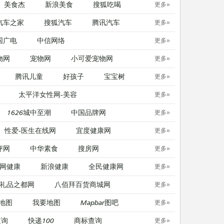
美食杰
新浪美食
搜狐吃喝
更多»
汽车之家
搜狐汽车
腾讯汽车
更多»
国广电
中信网络
更多»
物网
宠物网
​小可爱宠物网
更多»
腾讯儿童
好孩子
宝宝树
更多»
太平洋女性网-美容
更多»
1626城中至潮
中国品牌网
更多»
性爱-医生在线网
宜度健康网
更多»
评网
中华素食
搜房网
更多»
网健康
新浪健康
全民健康网
更多»
礼品之都网
八佰拜百货商城网
更多»
地图
我要地图
Mapbar图吧
更多»
查询
快递100
商标查询
更多»