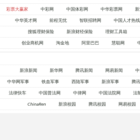
彩票大赢家
中彩网
中国体彩网
中华彩票网
新
中华英才网
前程无忧
智联招聘网
中国人才热线
搜狐理财保险
新浪财经保险
理财工具箱
创业商机网
淘金地
阿里巴巴
慧聪网
新浪新闻
新华网
腾讯新闻
网易新闻
中
中华网军事
铁血军事
西陆军事
新浪军事
腾讯
法律快车
中国普法网
中律网
中国法院网
法
ChinaRen
新浪校园
腾讯校园
网易校园
新东方在线
爱思英语
新浪外语
沪江英语
腾讯教育网
新浪教育
新东方在线
233网校
腾讯教育网
新浪教育
新东方在线
233网校