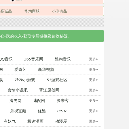
凡客诚品
华为商城
小米有品
心-我的收入-获取专属链接及创收秘笈。
QQ音乐
365音乐网
酷狗音乐
更多»
网
爱奇艺
新华视频
更多»
戏
7k7k小游戏
51游戏社区
更多»
言情小说吧
晋江原创网
更多»
淘男网
速配网
缘来客
更多»
乐视宽频
优酷
PPTV
更多»
有妖气
极速漫画
动漫屋
更多»