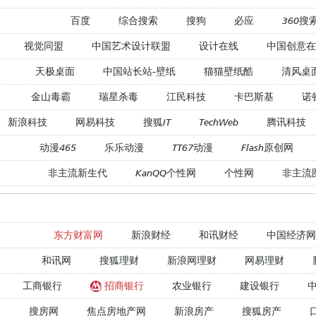
百度
综合搜索
搜狗
必应
360搜
视觉同盟
中国艺术设计联盟
设计在线
中国创意在
天极桌面
中国站长站-壁纸
猫猫壁纸酷
清风桌
金山毒霸
瑞星杀毒
江民科技
卡巴斯基
诺
新浪科技
网易科技
搜狐IT
TechWeb
腾讯科技
动漫465
乐乐动漫
TT67动漫
Flash原创网
非主流新生代
KanQQ个性网
个性网
非主流
东方财富网
新浪财经
和讯财经
中国经济网
和讯网
搜狐理财
新浪网理财
网易理财
工商银行
招商银行
农业银行
建设银行
搜房网
焦点房地产网
新浪房产
搜狐房产