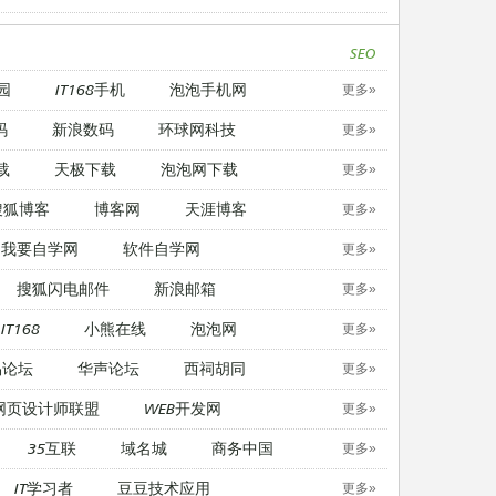
SEO
园
IT168手机
泡泡手机网
更多»
码
新浪数码
环球网科技
更多»
载
天极下载
泡泡网下载
更多»
搜狐博客
博客网
天涯博客
更多»
我要自学网
软件自学网
更多»
搜狐闪电邮件
新浪邮箱
更多»
IT168
小熊在线
泡泡网
更多»
易论坛
华声论坛
西祠胡同
更多»
网页设计师联盟
WEB开发网
更多»
35互联
域名城
商务中国
更多»
IT学习者
豆豆技术应用
更多»