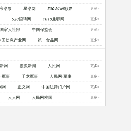
浪彩票
星彩网
500WAN彩票
更多»
528招聘网
1010兼职网
更多»
国家人社部
中国保监会
更多»
中国信息产业网
第一食品网
更多»
新网
搜狐新闻
人民网
更多»
-军事
千龙军事
人民网-军事
更多»
制网
正义网
中国法律门户网
更多»
人人网
人民网校园
更多»
中国日报英文版
21英语
更多»
无忧考网
考试吧
东方考试
更多»
无忧考网
考试吧
东方考试
更多»