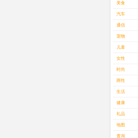
美食
汽车
通信
宠物
儿童
女性
时尚
两性
生活
健康
礼品
地图
查询