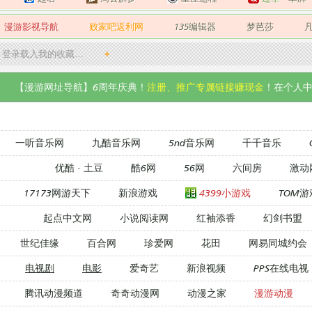
漫游影视导航
败家吧返利网
135编辑器
梦芭莎
登录载入我的收藏…
+
【漫游网址导航】6周年庆典！
注册、推广专属链接赚现金
！在个人中
一听音乐网
九酷音乐网
5nd音乐网
千千音乐
优酷
·
土豆
酷6网
56网
六间房
激动
17173网游天下
新浪游戏
4399小游戏
TOM游
起点中文网
小说阅读网
红袖添香
幻剑书盟
世纪佳缘
百合网
珍爱网
花田
网易同城约会
电视剧
电影
爱奇艺
新浪视频
PPS在线电视
腾讯动漫频道
奇奇动漫网
动漫之家
漫游动漫