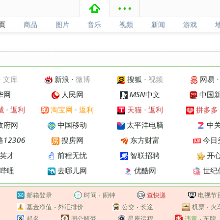
页
商品
图片
音乐
视频
新闻
游戏
页
商品
图片
音乐
视频
新闻
游戏
·
文库
新浪
·
微博
搜狐
·
视频
网易
华网
人民网
MSN中文
中国
城
·
返利
淘宝网
·
返利
天猫
·
返利
拼多多
政府网
中国移动
太平洋电脑
中
12306
搜房网
东方财富
今日
英才
前程无忧
智联招聘
开
哔哩
去哪儿网
优酷网
世纪
邮箱登录
时间
·
闹钟
查快递
电视节
基金净值
·
外汇排价
公交
·
长途
机票
·
火
起名
周公解梦
星座运程
违章
·
车牌