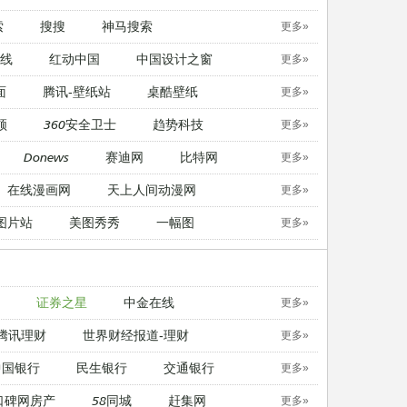
索
搜搜
神马搜索
更多»
线
红动中国
中国设计之窗
更多»
面
腾讯-壁纸站
桌酷壁纸
更多»
顿
360安全卫士
趋势科技
更多»
Donews
赛迪网
比特网
更多»
在线漫画网
天上人间动漫网
更多»
图片站
美图秀秀
一幅图
更多»
证券之星
中金在线
更多»
腾讯理财
世界财经报道-理财
更多»
中国银行
民生银行
交通银行
更多»
口碑网房产
58同城
赶集网
更多»