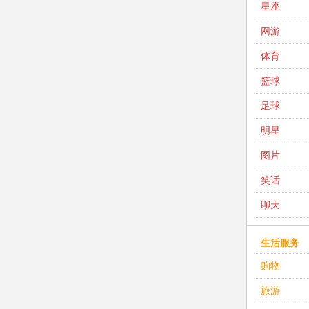
星座
网游
体育
篮球
足球
明星
图片
笑话
聊天
生活服务
购物
旅游