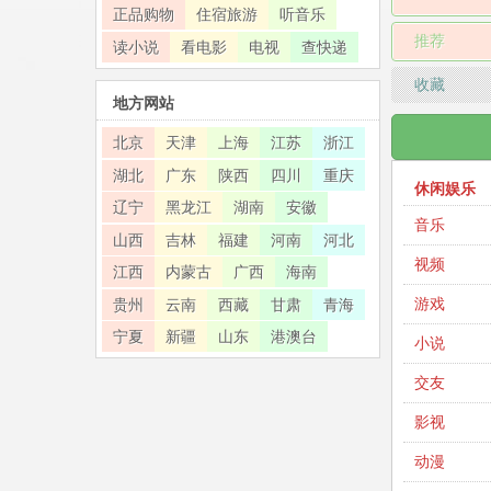
正品购物
住宿旅游
听音乐
推荐
读小说
看电影
电视
查快递
收藏
地方网站
北京
天津
上海
江苏
浙江
湖北
广东
陕西
四川
重庆
休闲娱乐
辽宁
黑龙江
湖南
安徽
音乐
山西
吉林
福建
河南
河北
视频
江西
内蒙古
广西
海南
游戏
贵州
云南
西藏
甘肃
青海
宁夏
新疆
山东
港澳台
小说
交友
影视
动漫