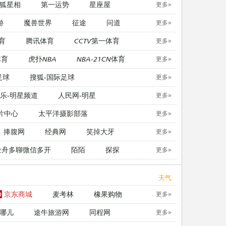
狐星相
第一运势
星座屋
更多»
游
魔兽世界
征途
问道
更多»
育
腾讯体育
CCTV第一体育
更多»
体育
虎扑NBA
NBA-21CN体育
更多»
足球
搜狐-国际足球
更多»
乐-明星频道
人民网-明星
更多»
片中心
太平洋摄影部落
更多»
捧腹网
经典网
笑掉大牙
更多»
金舟多聊微信多开
陌陌
探探
更多»
天气
京东商城
麦考林
橡果购物
更多»
哪儿
途牛旅游网
同程网
更多»