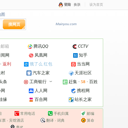
登陆
·
换肤
设为首页
地图
地图
搜网页
Mainyou.com
·
邮箱
腾讯QQ
CCTV
新闻网
凤凰网
知乎
·
返利
饿了么 红包
当当网
关村
汽车之家
天涯社区
头条
工商银行
赶集
·
·
百姓
58
︾
心网
人人网
携程网
佳缘
百合网
站长之家
目
常用电话
手机归属
邮编
车票
·
宾馆酒店
翻译
·
词典
算命
查IP