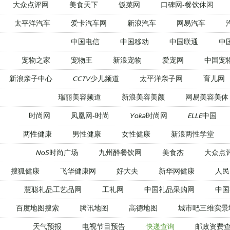
大众点评网
美食天下
饭菜网
口碑网-餐饮休闲
太平洋汽车
爱卡汽车网
新浪汽车
网易汽车
中国电信
中国移动
中国联通
中
宠物之家
宠物王
新浪宠物
爱宠网
中国宠
新浪亲子中心
CCTV少儿频道
太平洋亲子网
育儿网
瑞丽美容频道
新浪美容美颜
网易美容美体
时尚网
凤凰网-时尚
Yoka时尚网
ELLE中国
两性健康
男性健康
女性健康
新浪两性学堂
No5时尚广场
九州醉餐饮网
美食杰
大众点
搜狐健康
飞华健康网
好大夫
新华网健康
人民
慧聪礼品工艺品网
工礼网
中国礼品采购网
中国
百度地图搜索
腾讯地图
高德地图
城市吧三维实景
天气预报
电视节目预告
快递查询
邮政资费