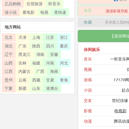
正品购物
住宿旅游
听音乐
推荐
漫游影视导航
读小说
看电影
电视
查快递
收藏
登录载入我的
地方网站
【漫游网
北京
天津
上海
江苏
浙江
湖北
广东
陕西
四川
重庆
休闲娱乐
辽宁
黑龙江
湖南
安徽
一听音乐
音乐
山西
吉林
福建
河南
河北
视频
江西
内蒙古
广西
海南
17173
游戏
贵州
云南
西藏
甘肃
青海
宁夏
新疆
山东
港澳台
起
小说
世纪佳缘
交友
电视剧
影视
腾讯动
动漫