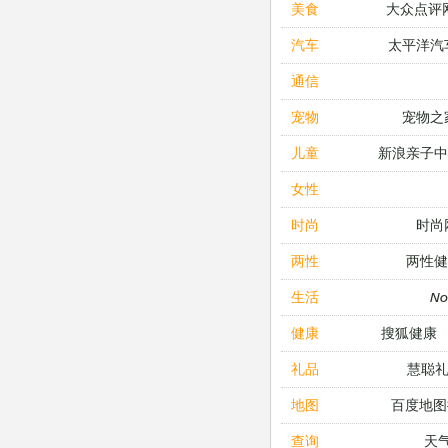
大众点评
美食
太平洋汽
汽车
通信
宠物之
宠物
新浪亲子
儿童
女性
时尚
时尚
两性健
两性
N
生活
搜狐健康
健康
慧聪
礼品
百度地图
地图
天
查询