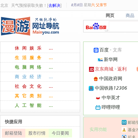
8月8日
星期
六
父亲节
北京
天气预报获取失败！[
去解决
]
网页
商品
网页
商品
休闲娱乐 …
百度
·
文库
生活服务 …
新华网
电脑网络 …
京东商城
·
返利
商业经济 …
中国政府网
社会文化 …
中国铁路12306
其它类别 …
中华英才
人工智能 …
哔哩哔哩
快捷应用
邮箱
实用功能
基金
邮箱登陆
股市行情
今日要闻
起名