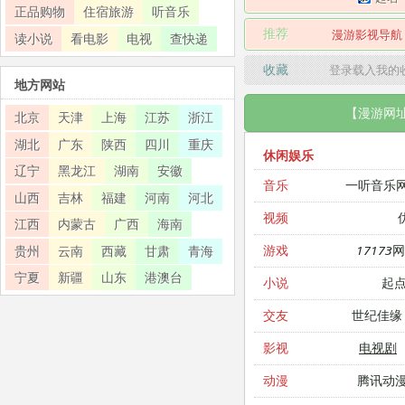
正品购物
住宿旅游
听音乐
推荐
漫游影视导航
读小说
看电影
电视
查快递
收藏
登录载入我的
地方网站
【漫游网
北京
天津
上海
江苏
浙江
湖北
广东
陕西
四川
重庆
休闲娱乐
辽宁
黑龙江
湖南
安徽
一听音乐
音乐
山西
吉林
福建
河南
河北
视频
江西
内蒙古
广西
海南
17173
游戏
贵州
云南
西藏
甘肃
青海
宁夏
新疆
山东
港澳台
起
小说
世纪佳缘
交友
电视剧
影视
腾讯动
动漫