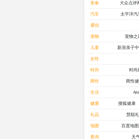
大众点评
美食
太平洋汽
汽车
通信
宠物之
宠物
新浪亲子
儿童
女性
时尚
时尚
两性健
两性
N
生活
搜狐健康
健康
慧聪
礼品
百度地图
地图
天
查询