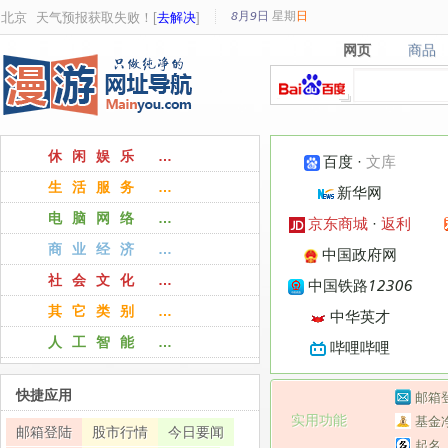
8月9日
星期
日
北京
天气预报获取失败！[
去解决
]
网页
商品
网页
商品
休闲娱乐 …
百度
·
文库
生活服务 …
新华网
电脑网络 …
京东商城
·
返利
商业经济 …
中国政府网
社会文化 …
中国铁路12306
其它类别 …
中华英才
人工智能 …
哔哩哔哩
快捷应用
邮箱
实用功能
基金
邮箱登陆
股市行情
今日要闻
起名