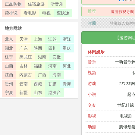
正品购物
住宿旅游
听音乐
推荐
漫游影视导航
读小说
看电影
电视
查快递
收藏
登录载入我的
地方网站
【漫游网
北京
天津
上海
江苏
浙江
湖北
广东
陕西
四川
重庆
休闲娱乐
辽宁
黑龙江
湖南
安徽
一听音乐
音乐
山西
吉林
福建
河南
河北
视频
江西
内蒙古
广西
海南
17173
游戏
贵州
云南
西藏
甘肃
青海
宁夏
新疆
山东
港澳台
起
小说
世纪佳缘
交友
电视剧
影视
腾讯动
动漫