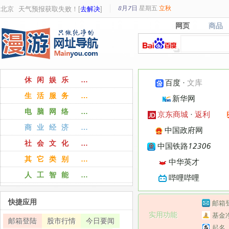
8月7日
星期
五
立秋
北京
天气预报获取失败！[
去解决
]
网页
商品
网页
商品
休闲娱乐 …
百度
·
文库
生活服务 …
新华网
电脑网络 …
京东商城
·
返利
商业经济 …
中国政府网
社会文化 …
中国铁路12306
其它类别 …
中华英才
人工智能 …
哔哩哔哩
快捷应用
邮箱
实用功能
基金
邮箱登陆
股市行情
今日要闻
起名