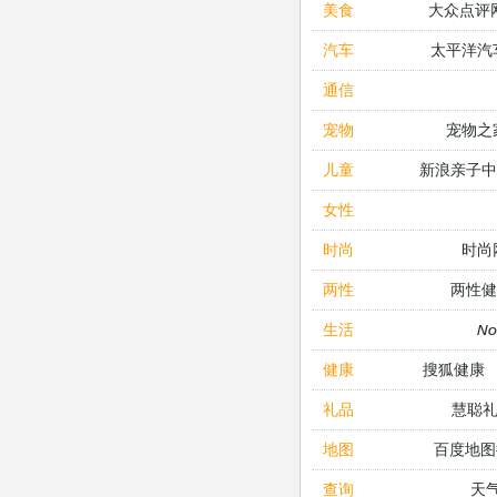
大众点评
美食
太平洋汽
汽车
通信
宠物之
宠物
新浪亲子
儿童
女性
时尚
时尚
两性健
两性
N
生活
搜狐健康
健康
慧聪
礼品
百度地图
地图
天
查询