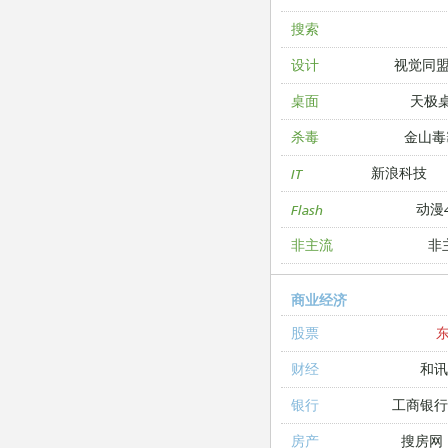
搜索
视觉同
设计
天极
桌面
金山毒
杀毒
新浪科技
IT
动漫4
Flash
非
非主流
商业经济
股票
和讯
财经
工商银
银行
搜房网
房产