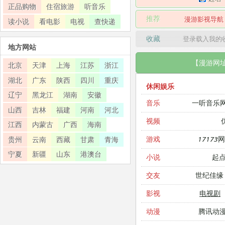
正品购物
住宿旅游
听音乐
推荐
漫游影视导航
读小说
看电影
电视
查快递
收藏
登录载入我的
地方网站
【漫游网
北京
天津
上海
江苏
浙江
湖北
广东
陕西
四川
重庆
休闲娱乐
辽宁
黑龙江
湖南
安徽
一听音乐
音乐
山西
吉林
福建
河南
河北
视频
江西
内蒙古
广西
海南
17173
游戏
贵州
云南
西藏
甘肃
青海
宁夏
新疆
山东
港澳台
起
小说
世纪佳缘
交友
电视剧
影视
腾讯动
动漫