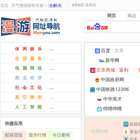
8月6日
星期
四
北京
天气预报获取失败！[
去解决
]
网页
商品
网页
商品
休闲娱乐 …
百度
·
文库
生活服务 …
新华网
电脑网络 …
京东商城
·
返利
商业经济 …
中国政府网
社会文化 …
中国铁路12306
其它类别 …
中华英才
人工智能 …
哔哩哔哩
快捷应用
邮箱
实用功能
基金
邮箱登陆
股市行情
今日要闻
起名