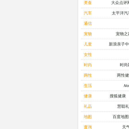
大众点评
美食
太平洋汽
汽车
通信
宠物之
宠物
新浪亲子
儿童
女性
时尚
时尚
两性健
两性
N
生活
搜狐健康
健康
慧聪
礼品
百度地图
地图
天
查询