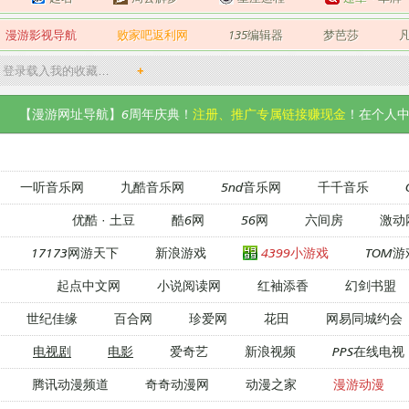
漫游影视导航
败家吧返利网
135编辑器
梦芭莎
登录载入我的收藏…
+
【漫游网址导航】6周年庆典！
注册、推广专属链接赚现金
！在个人中
一听音乐网
九酷音乐网
5nd音乐网
千千音乐
优酷
·
土豆
酷6网
56网
六间房
激动
17173网游天下
新浪游戏
4399小游戏
TOM游
起点中文网
小说阅读网
红袖添香
幻剑书盟
世纪佳缘
百合网
珍爱网
花田
网易同城约会
电视剧
电影
爱奇艺
新浪视频
PPS在线电视
腾讯动漫频道
奇奇动漫网
动漫之家
漫游动漫