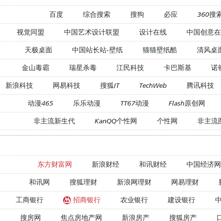
百度
综合搜索
搜狗
必应
360搜
视觉同盟
中国艺术设计联盟
设计在线
中国创意在
天极桌面
中国站长站-壁纸
猫猫壁纸酷
清风桌
金山毒霸
瑞星杀毒
江民科技
卡巴斯基
诺
新浪科技
网易科技
搜狐IT
TechWeb
腾讯科技
动漫465
乐乐动漫
TT67动漫
Flash原创网
非主流新生代
KanQQ个性网
个性网
非主流
东方财富网
新浪财经
和讯财经
中国经济网
和讯网
搜狐理财
新浪网理财
网易理财
工商银行
招商银行
农业银行
建设银行
搜房网
焦点房地产网
新浪房产
搜狐房产