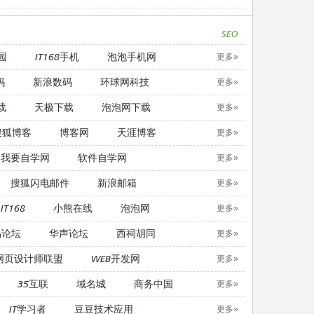
SEO
园
IT168手机
泡泡手机网
更多»
码
新浪数码
环球网科技
更多»
载
天极下载
泡泡网下载
更多»
搜狐博客
博客网
天涯博客
更多»
我要自学网
软件自学网
更多»
搜狐闪电邮件
新浪邮箱
更多»
IT168
小熊在线
泡泡网
更多»
易论坛
华声论坛
西祠胡同
更多»
网页设计师联盟
WEB开发网
更多»
35互联
域名城
商务中国
更多»
IT学习者
豆豆技术应用
更多»