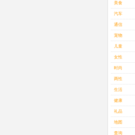
美食
汽车
通信
宠物
儿童
女性
时尚
两性
生活
健康
礼品
地图
查询