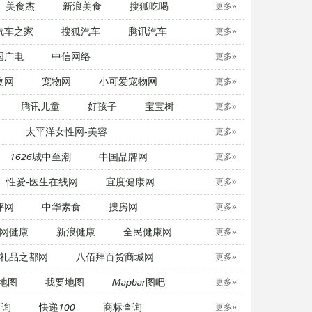
美食杰
新浪美食
搜狐吃喝
更多»
汽车之家
搜狐汽车
腾讯汽车
更多»
国广电
中信网络
更多»
物网
宠物网
​小可爱宠物网
更多»
腾讯儿童
好孩子
宝宝树
更多»
太平洋女性网-美容
更多»
1626城中至潮
中国品牌网
更多»
性爱-医生在线网
宜度健康网
更多»
评网
中华素食
搜房网
更多»
网健康
新浪健康
全民健康网
更多»
礼品之都网
八佰拜百货商城网
更多»
地图
我要地图
Mapbar图吧
更多»
查询
快递100
商标查询
更多»