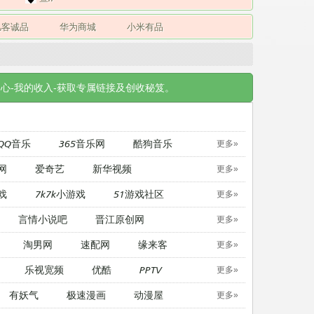
凡客诚品
华为商城
小米有品
心-我的收入-获取专属链接及创收秘笈。
QQ音乐
365音乐网
酷狗音乐
更多»
网
爱奇艺
新华视频
更多»
戏
7k7k小游戏
51游戏社区
更多»
言情小说吧
晋江原创网
更多»
淘男网
速配网
缘来客
更多»
乐视宽频
优酷
PPTV
更多»
有妖气
极速漫画
动漫屋
更多»