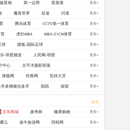
狐星相
第一运势
星座屋
更多»
游
魔兽世界
征途
问道
更多»
育
腾讯体育
CCTV第一体育
更多»
体育
虎扑NBA
NBA-21CN体育
更多»
足球
搜狐-国际足球
更多»
乐-明星频道
人民网-明星
更多»
片中心
太平洋摄影部落
更多»
捧腹网
经典网
笑掉大牙
更多»
金舟多聊微信多开
陌陌
探探
更多»
天气
京东商城
麦考林
橡果购物
更多»
哪儿
途牛旅游网
同程网
更多»