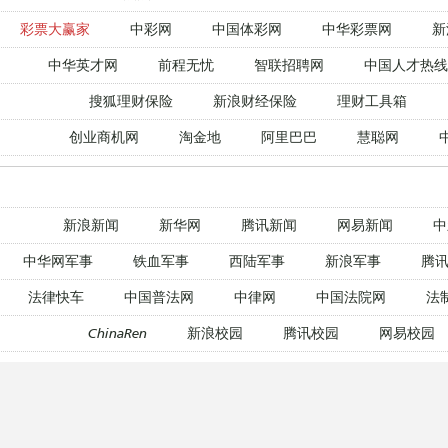
彩票大赢家
中彩网
中国体彩网
中华彩票网
新
中华英才网
前程无忧
智联招聘网
中国人才热线
搜狐理财保险
新浪财经保险
理财工具箱
创业商机网
淘金地
阿里巴巴
慧聪网
新浪新闻
新华网
腾讯新闻
网易新闻
中
中华网军事
铁血军事
西陆军事
新浪军事
腾讯
法律快车
中国普法网
中律网
中国法院网
法
ChinaRen
新浪校园
腾讯校园
网易校园
新东方在线
爱思英语
新浪外语
沪江英语
腾讯教育网
新浪教育
新东方在线
233网校
腾讯教育网
新浪教育
新东方在线
233网校