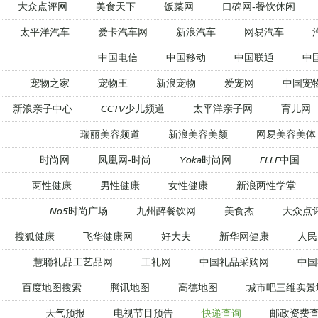
大众点评网
美食天下
饭菜网
口碑网-餐饮休闲
太平洋汽车
爱卡汽车网
新浪汽车
网易汽车
中国电信
中国移动
中国联通
中
宠物之家
宠物王
新浪宠物
爱宠网
中国宠
新浪亲子中心
CCTV少儿频道
太平洋亲子网
育儿网
瑞丽美容频道
新浪美容美颜
网易美容美体
时尚网
凤凰网-时尚
Yoka时尚网
ELLE中国
两性健康
男性健康
女性健康
新浪两性学堂
No5时尚广场
九州醉餐饮网
美食杰
大众点
搜狐健康
飞华健康网
好大夫
新华网健康
人民
慧聪礼品工艺品网
工礼网
中国礼品采购网
中国
百度地图搜索
腾讯地图
高德地图
城市吧三维实景
天气预报
电视节目预告
快递查询
邮政资费