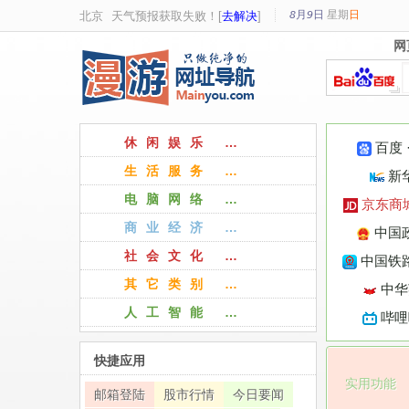
8月9日
星期
日
北京
天气预报获取失败！[
去解决
]
网
网
休闲娱乐 …
百度
生活服务 …
新
电脑网络 …
京东商
商业经济 …
中国
社会文化 …
中国铁路
其它类别 …
中华
人工智能 …
哔哩
快捷应用
实用功能
邮箱登陆
股市行情
今日要闻