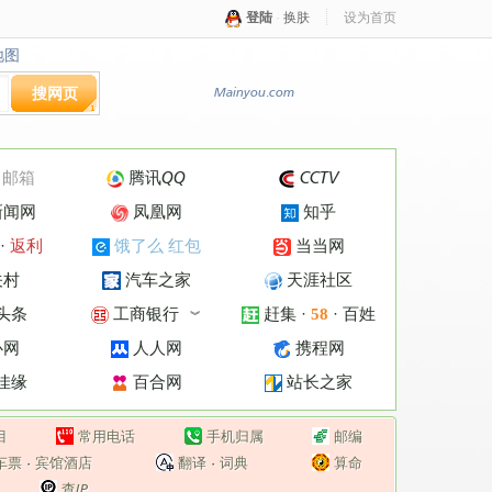
登陆
·
换肤
设为首页
地图
地图
搜网页
Mainyou.com
·
邮箱
腾讯QQ
CCTV
新闻网
凤凰网
知乎
·
返利
饿了么 红包
当当网
关村
汽车之家
天涯社区
头条
工商银行
赶集
·
·
百姓
58
︾
心网
人人网
携程网
佳缘
百合网
站长之家
目
常用电话
手机归属
邮编
车票
·
宾馆酒店
翻译
·
词典
算命
查IP