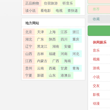
正品购物
住宿旅游
听音乐
推荐
读小说
看电影
电视
查快递
收藏
地方网站
北京
天津
上海
江苏
浙江
湖北
广东
陕西
四川
重庆
休闲娱乐
辽宁
黑龙江
湖南
安徽
音乐
山西
吉林
福建
河南
河北
视频
江西
内蒙古
广西
海南
游戏
贵州
云南
西藏
甘肃
青海
宁夏
新疆
山东
港澳台
小说
交友
影视
动漫