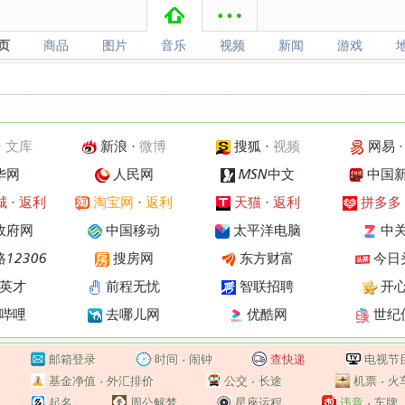
页
商品
图片
音乐
视频
新闻
游戏
页
商品
图片
音乐
视频
新闻
游戏
·
文库
新浪
·
微博
搜狐
·
视频
网易
华网
人民网
MSN中文
中国
城
·
返利
淘宝网
·
返利
天猫
·
返利
拼多多
政府网
中国移动
太平洋电脑
中
12306
搜房网
东方财富
今日
英才
前程无忧
智联招聘
开
哔哩
去哪儿网
优酷网
世纪
邮箱登录
时间
·
闹钟
查快递
电视节
基金净值
·
外汇排价
公交
·
长途
机票
·
火
起名
周公解梦
星座运程
违章
·
车牌