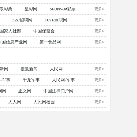
浪彩票
星彩网
500WAN彩票
更多»
528招聘网
1010兼职网
更多»
国家人社部
中国保监会
更多»
中国信息产业网
第一食品网
更多»
新网
搜狐新闻
人民网
更多»
-军事
千龙军事
人民网-军事
更多»
制网
正义网
中国法律门户网
更多»
人人网
人民网校园
更多»
中国日报英文版
21英语
更多»
无忧考网
考试吧
东方考试
更多»
无忧考网
考试吧
东方考试
更多»