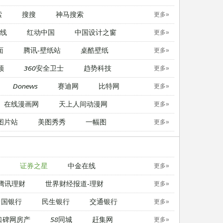
索
搜搜
神马搜索
更多»
线
红动中国
中国设计之窗
更多»
面
腾讯-壁纸站
桌酷壁纸
更多»
顿
360安全卫士
趋势科技
更多»
Donews
赛迪网
比特网
更多»
在线漫画网
天上人间动漫网
更多»
图片站
美图秀秀
一幅图
更多»
证券之星
中金在线
更多»
腾讯理财
世界财经报道-理财
更多»
中国银行
民生银行
交通银行
更多»
口碑网房产
58同城
赶集网
更多»