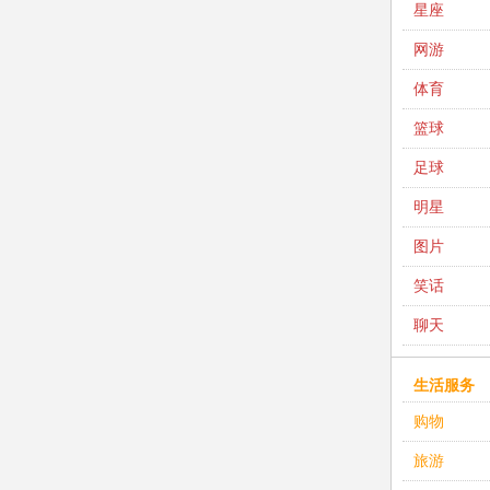
星座
网游
体育
篮球
足球
明星
图片
笑话
聊天
生活服务
购物
旅游