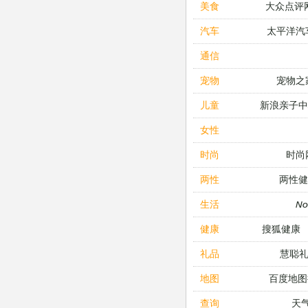
大众点评
美食
太平洋汽
汽车
通信
宠物之
宠物
新浪亲子
儿童
女性
时尚
时尚
两性健
两性
N
生活
搜狐健康
健康
慧聪
礼品
百度地图
地图
天
查询