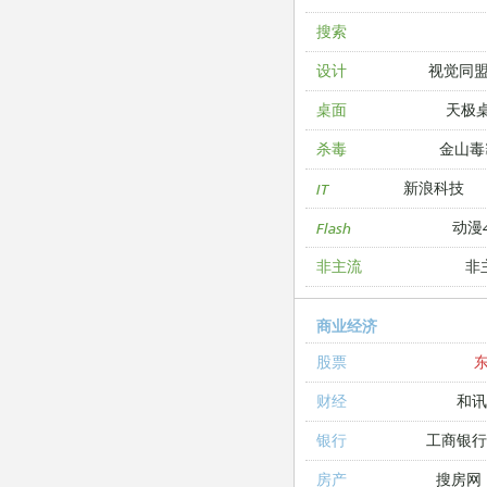
搜索
视觉同
设计
天极
桌面
金山毒
杀毒
新浪科技
IT
动漫4
Flash
非
非主流
商业经济
股票
和讯
财经
工商银
银行
搜房网
房产