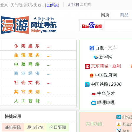
8月6日
星期
四
北京
天气预报获取失败！[
去解决
]
网页
商品
网页
商品
休闲娱乐 …
百度
·
文库
生活服务 …
新华网
电脑网络 …
京东商城
·
返利
商业经济 …
中国政府网
社会文化 …
中国铁路12306
其它类别 …
中华英才
人工智能 …
哔哩哔哩
快捷应用
邮箱
实用功能
基金
邮箱登陆
股市行情
今日要闻
起名