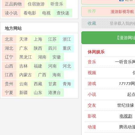
正品购物
住宿旅游
听音乐
推荐
漫游影视导航
读小说
看电影
电视
查快递
收藏
登录载入我的
地方网站
【漫游网
北京
天津
上海
江苏
浙江
湖北
广东
陕西
四川
重庆
休闲娱乐
辽宁
黑龙江
湖南
安徽
一听音乐
音乐
山西
吉林
福建
河南
河北
视频
江西
内蒙古
广西
海南
17173
游戏
贵州
云南
西藏
甘肃
青海
宁夏
新疆
山东
港澳台
起
小说
世纪佳缘
交友
电视剧
影视
腾讯动
动漫