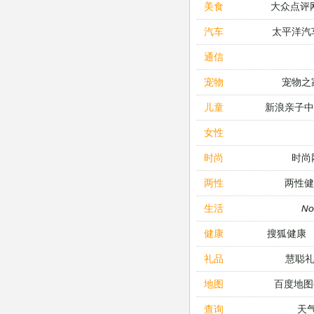
大众点评
美食
太平洋汽
汽车
通信
宠物之
宠物
新浪亲子
儿童
女性
时尚
时尚
两性健
两性
N
生活
搜狐健康
健康
慧聪
礼品
百度地图
地图
天
查询