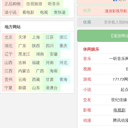
正品购物
住宿旅游
听音乐
推荐
漫游影视导航
读小说
看电影
电视
查快递
收藏
登录载入我的
地方网站
【漫游网
北京
天津
上海
江苏
浙江
湖北
广东
陕西
四川
重庆
休闲娱乐
辽宁
黑龙江
湖南
安徽
一听音乐
音乐
山西
吉林
福建
河南
河北
视频
江西
内蒙古
广西
海南
17173
游戏
贵州
云南
西藏
甘肃
青海
宁夏
新疆
山东
港澳台
起
小说
世纪佳缘
交友
电视剧
影视
腾讯动
动漫