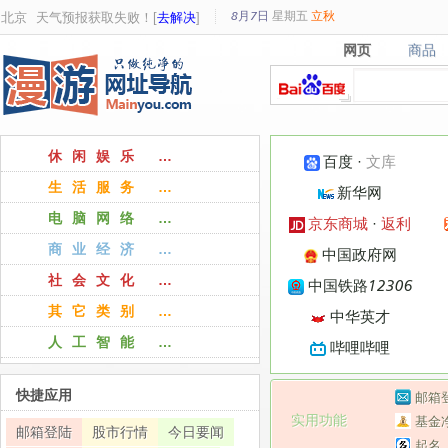
8月7日
星期
五
立秋
北京
天气预报获取失败！[
去解决
]
网页
商品
网页
商品
休闲娱乐 …
百度
·
文库
生活服务 …
新华网
电脑网络 …
京东商城
·
返利
商业经济 …
中国政府网
社会文化 …
中国铁路12306
其它类别 …
中华英才
人工智能 …
哔哩哔哩
快捷应用
邮箱
实用功能
基金
邮箱登陆
股市行情
今日要闻
起名