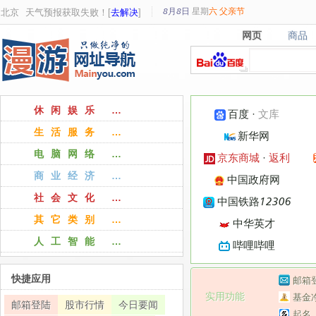
8月8日
星期
六
父亲节
北京
天气预报获取失败！[
去解决
]
网页
商品
网页
商品
休闲娱乐 …
百度
·
文库
生活服务 …
新华网
电脑网络 …
京东商城
·
返利
商业经济 …
中国政府网
社会文化 …
中国铁路12306
其它类别 …
中华英才
人工智能 …
哔哩哔哩
快捷应用
邮箱
实用功能
基金
邮箱登陆
股市行情
今日要闻
起名