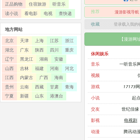
正品购物
住宿旅游
听音乐
推荐
漫游影视导航
读小说
看电影
电视
查快递
收藏
登录载入我的
地方网站
【漫游网
北京
天津
上海
江苏
浙江
湖北
广东
陕西
四川
重庆
休闲娱乐
辽宁
黑龙江
湖南
安徽
一听音乐
音乐
山西
吉林
福建
河南
河北
视频
江西
内蒙古
广西
海南
17173
游戏
贵州
云南
西藏
甘肃
青海
宁夏
新疆
山东
港澳台
起
小说
世纪佳缘
交友
电视剧
影视
腾讯动
动漫