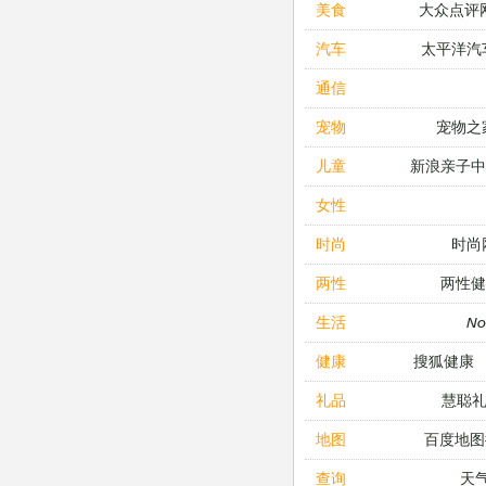
大众点评
美食
太平洋汽
汽车
通信
宠物之
宠物
新浪亲子
儿童
女性
时尚
时尚
两性健
两性
N
生活
搜狐健康
健康
慧聪
礼品
百度地图
地图
天
查询