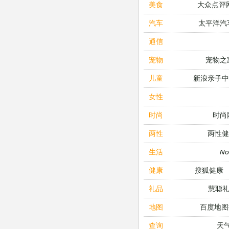
大众点评
美食
太平洋汽
汽车
通信
宠物之
宠物
新浪亲子
儿童
女性
时尚
时尚
两性健
两性
N
生活
搜狐健康
健康
慧聪
礼品
百度地图
地图
天
查询