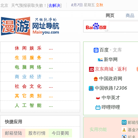
8月7日
星期
五
立秋
北京
天气预报获取失败！[
去解决
]
网页
商品
网页
商品
休闲娱乐 …
百度
·
文库
生活服务 …
新华网
电脑网络 …
京东商城
·
返利
商业经济 …
中国政府网
社会文化 …
中国铁路12306
其它类别 …
中华英才
人工智能 …
哔哩哔哩
快捷应用
邮箱
实用功能
基金
邮箱登陆
股市行情
今日要闻
起名