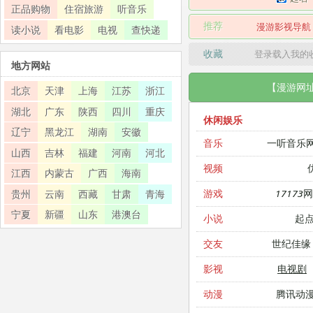
正品购物
住宿旅游
听音乐
推荐
漫游影视导航
读小说
看电影
电视
查快递
收藏
登录载入我的
地方网站
【漫游网
北京
天津
上海
江苏
浙江
湖北
广东
陕西
四川
重庆
休闲娱乐
辽宁
黑龙江
湖南
安徽
一听音乐
音乐
山西
吉林
福建
河南
河北
视频
江西
内蒙古
广西
海南
17173
游戏
贵州
云南
西藏
甘肃
青海
宁夏
新疆
山东
港澳台
起
小说
世纪佳缘
交友
电视剧
影视
腾讯动
动漫